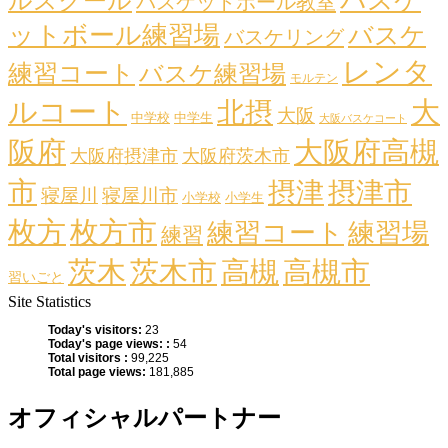
バスケ
ルスクール
バスケットボール教室
ットボール練習場
バスケ
バスケリング
レンタ
練習コート
バスケ練習場
モルテン
ルコート
大
北摂
大阪
中学校
中学生
大阪バスケコート
阪府
大阪府高槻
大阪府摂津市
大阪府茨木市
市
摂津
摂津市
寝屋川
寝屋川市
小学校
小学生
枚方
枚方市
練習コート
練習場
練習
茨木
茨木市
高槻
高槻市
習いごと
Site Statistics
Today's visitors:
23
Today's page views: :
54
Total visitors :
99,225
Total page views:
181,885
オフィシャルパートナー