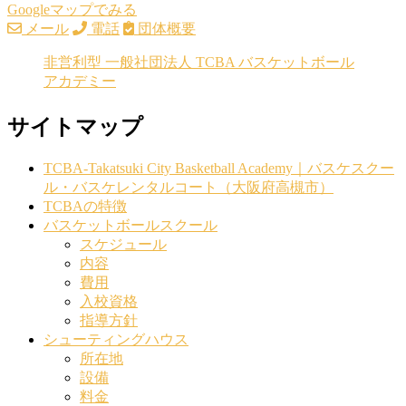
Googleマップでみる
メール
電話
団体概要
非営利型 一般社団法人 TCBA バスケットボール
アカデミー
サイトマップ
TCBA-Takatsuki City Basketball Academy｜バスケスクー
ル・バスケレンタルコート（大阪府高槻市）
TCBAの特徴
バスケットボールスクール
スケジュール
内容
費用
入校資格
指導方針
シューティングハウス
所在地
設備
料金