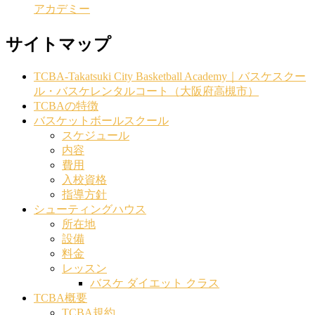
アカデミー
サイトマップ
TCBA-Takatsuki City Basketball Academy｜バスケスクー
ル・バスケレンタルコート（大阪府高槻市）
TCBAの特徴
バスケットボールスクール
スケジュール
内容
費用
入校資格
指導方針
シューティングハウス
所在地
設備
料金
レッスン
バスケ ダイエット クラス
TCBA概要
TCBA規約