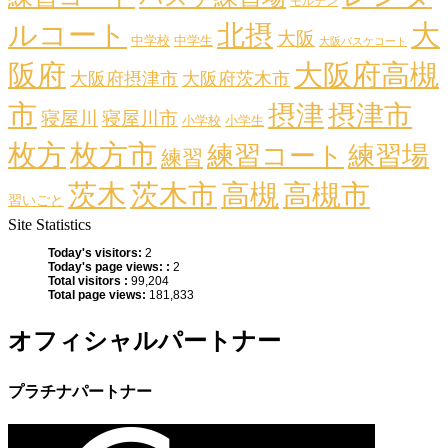
モルテン
ルコート
大
北摂
大阪
中学校
中学生
大阪バスケコート
阪府
大阪府高槻
大阪府摂津市
大阪府茨木市
市
摂津
摂津市
寝屋川
寝屋川市
小学校
小学生
枚方
枚方市
練習コート
練習場
練習
茨木
茨木市
高槻
高槻市
習いごと
Site Statistics
Today's visitors:
2
Today's page views: :
2
Total visitors :
99,204
Total page views:
181,833
オフィシャルパートナー
プラチナパートナー