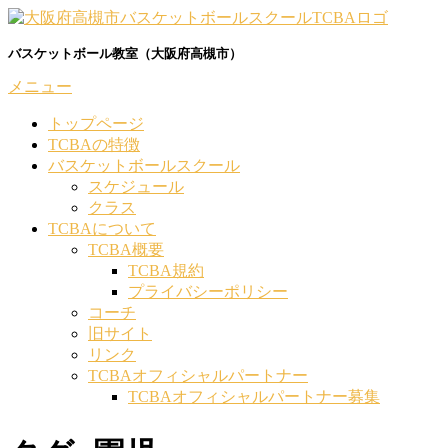
コ
ン
バスケットボール教室（大阪府高槻市）
テ
ン
メニュー
ツ
へ
トップページ
ス
TCBAの特徴
キ
バスケットボールスクール
ッ
スケジュール
プ
クラス
TCBAについて
TCBA概要
TCBA規約
プライバシーポリシー
コーチ
旧サイト
リンク
TCBAオフィシャルパートナー
TCBAオフィシャルパートナー募集