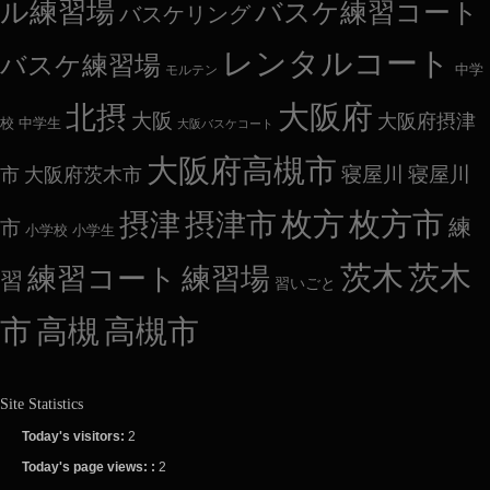
ル練習場
バスケ練習コート
バスケリング
レンタルコート
バスケ練習場
中学
モルテン
大阪府
北摂
大阪
大阪府摂津
校
中学生
大阪バスケコート
大阪府高槻市
市
大阪府茨木市
寝屋川
寝屋川
枚方
枚方市
摂津
摂津市
練
市
小学校
小学生
茨木
茨木
練習コート
練習場
習
習いごと
市
高槻
高槻市
Site Statistics
Today's visitors:
2
Today's page views: :
2