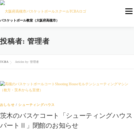
コンテンツへスキップ
メニ
バスケットボール教室（大阪府高槻市）
投稿者:
管理者
トップページ
TCBAの特徴
バスケットボールスクール
TCBAについて
TCBA
Articles by: 管理者
おしらせ
/
シューティングハウス
茨木のバスケコート「シューティングハウス
パートⅡ」閉館のお知らせ