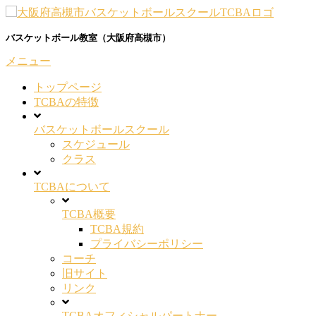
コ
ン
バスケットボール教室（大阪府高槻市）
テ
ン
メニュー
ツ
へ
トップページ
ス
TCBAの特徴
キ
バスケットボールスクール
ッ
スケジュール
プ
クラス
TCBAについて
TCBA概要
TCBA規約
プライバシーポリシー
コーチ
旧サイト
リンク
TCBAオフィシャルパートナー