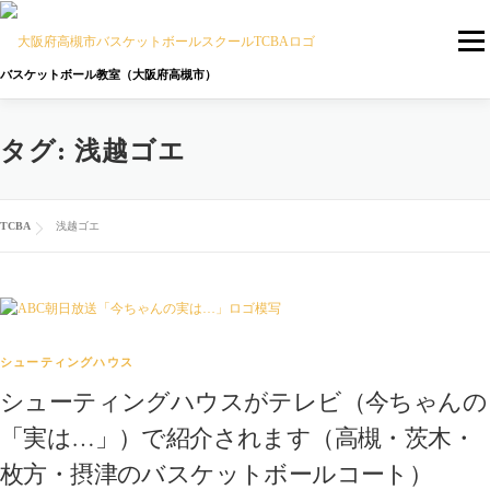
コ
ン
メニ
テ
バスケットボール教室（大阪府高槻市）
ン
ツ
へ
タグ:
浅越ゴエ
トップページ
TCBAの特徴
バスケットボールスクール
ス
キ
ッ
プ
TCBAについて
TCBA
浅越ゴエ
シューティングハウス
シューティングハウスがテレビ（今ちゃんの
「実は…」）で紹介されます（高槻・茨木・
枚方・摂津のバスケットボールコート）