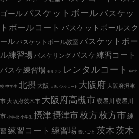
バスケットボール
バスケッ
ゴール
トボールコート
バスケットボールスク
バスケットボー
ール
バスケットボール教室
ル練習場
バスケ練習コート
バスケリング
レンタルコート
バスケ練習場
中学
モルテン
大阪府
北摂
大阪
大阪府摂津
校
中学生
大阪バスケコート
大阪府高槻市
市
大阪府茨木市
寝屋川
寝屋川
枚方
枚方市
摂津
摂津市
練
市
小学校
小学生
茨木
茨木
練習コート
練習場
習
習いごと