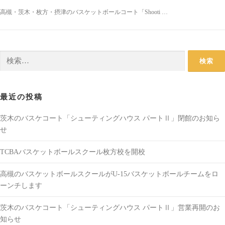
高槻・茨木・枚方・摂津のバスケットボールコート「Shooti …
検
索:
最近の投稿
茨木のバスケコート「シューティングハウス パートⅡ」閉館のお知ら
せ
TCBAバスケットボールスクール枚方校を開校
高槻のバスケットボールスクールがU-15バスケットボールチームをロ
ーンチします
茨木のバスケコート「シューティングハウス パートⅡ」営業再開のお
知らせ