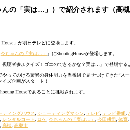
ゃんの「実は…」）で紹介されます（高槻
 House」が明日テレビに登場します。
『
今ちゃんの「実は…」
』にShootingHouseが登場します。
 視聴者参加クイズ！ゴエのできるかな？実は…」で登場する
でやってのける驚異の身体能力を当番組で見せつけてきた“スー
クイズ企画がスタート！
ing Houseであることに挑戦されます。
ーティングハウス
,
シューティングマシン
,
テレビ
,
テレビ番組
,
,
レンタルコート
,
ロケ
,
今ちゃんの「実は…」
,
今田耕司
,
体育
,
,
高槻
,
高槻市