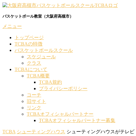
コ
ン
バスケットボール教室（大阪府高槻市）
テ
ン
メニュー
ツ
へ
トップページ
ス
TCBAの特徴
キ
バスケットボールスクール
ッ
スケジュール
プ
クラス
TCBAについて
TCBA概要
TCBA規約
プライバシーポリシー
コーチ
旧サイト
リンク
TCBAオフィシャルパートナー
TCBAオフィシャルパートナー募集
TCBA
シューティングハウス
シューティングハウスがテレビ