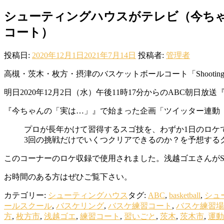
シューティングハウスがテレビ（今ち
コート）
投稿日:
2020年12月1日
2021年7月14日
投稿者:
管理者
高槻・茨木・枚方・摂津のバスケットボールコート「Shooting
明日2020年12月2日（水）午後11時17分からのABC朝日放送
『今ちゃんの「実は…」』で始まった企画「ツイッター連動
プロが長年かけて習得するスゴ技を、わずか1日のロケ
3回の挑戦だけでいくつクリアできるのか？を予想する
このコーナーのロケ収録で使用されました。浅越ゴエさんがShoot
お時間のある方はぜひご覧下さい。
カテゴリー:
シューティングハウス
タグ:
ABC
,
basketball
,
シュ
ールスクール
,
バスケリング
,
バスケ練習コート
,
バスケ練習場
方
,
枚方市
,
浅越ゴエ
,
練習コート
,
習いごと
,
茨木
,
茨木市
,
運動