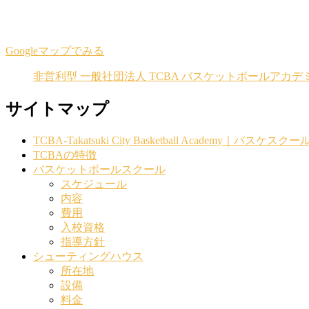
Googleマップでみる
非営利型 一般社団法人 TCBA バスケットボールアカデ
サイトマップ
TCBA-Takatsuki City Basketball Acade
TCBAの特徴
バスケットボールスクール
スケジュール
内容
費用
入校資格
指導方針
シューティングハウス
所在地
設備
料金