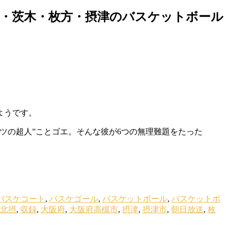
・茨木・枚方・摂津のバスケットボール
ようです。
ツの超人”ことゴエ。そんな彼が6つの無理難題をたった
バスケコート
,
バスケゴール
,
バスケットボール
,
バスケットボ
北摂
,
収録
,
大阪府
,
大阪府高槻市
,
摂津
,
摂津市
,
朝日放送
,
枚