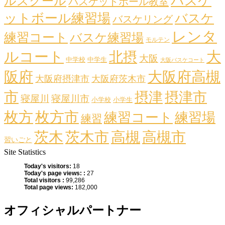
バスケ
ルスクール
バスケットボール教室
ットボール練習場
バスケ
バスケリング
レンタ
練習コート
バスケ練習場
モルテン
ルコート
大
北摂
大阪
中学校
中学生
大阪バスケコート
阪府
大阪府高槻
大阪府摂津市
大阪府茨木市
市
摂津
摂津市
寝屋川
寝屋川市
小学校
小学生
枚方
枚方市
練習コート
練習場
練習
茨木
茨木市
高槻
高槻市
習いごと
Site Statistics
Today's visitors:
18
Today's page views: :
27
Total visitors :
99,286
Total page views:
182,000
オフィシャルパートナー