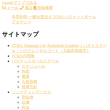
Googleマップでみる
メール
電話
団体概要
非営利型 一般社団法人 TCBA バスケットボール
アカデミー
サイトマップ
TCBA-Takatsuki City Basketball Academy｜バスケスクー
ル・バスケレンタルコート（大阪府高槻市）
TCBAの特徴
バスケットボールスクール
スケジュール
内容
費用
入校資格
指導方針
シューティングハウス
所在地
設備
料金