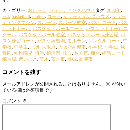
カテゴリー:
おしらせ
,
シューティングハウス
タグ:
2020年
,
3x3
,
basketball
,
molten
,
コート
,
シューティングハウス
,
シュー
ティングマシン
,
スポーツ
,
スポーツ教室
,
バスケコート
,
バス
ケットボール
,
バスケットボールコート
,
バスケットボールス
クール
,
バスケットボール教室
,
バスケットボール練習場
,
バ
スケ練習コート
,
バスケ練習場
,
モルテン
,
レンタルコート
,
中
学校
,
中学生
,
北摂
,
大阪府
,
大阪府高槻市
,
小学校
,
小学生
,
幼
稚園
,
幼稚園児
,
摂津
,
摂津市
,
枚方
,
枚方市
,
練習
,
練習コート
,
練習場
,
習いごと
,
茨木
,
茨木市
,
高槻
,
高槻市
コメントを残す
メールアドレスが公開されることはありません。
※
が付い
ている欄は必須項目です
コメント
※