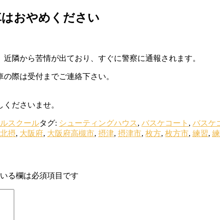
車はおやめください
。近隣から苦情が出ており、すぐに警察に通報されます。
車の際は受付までご連絡下さい。
しくださいませ。
ルスクール
タグ:
シューティングハウス
,
バスケコート
,
バスケ
北摂
,
大阪府
,
大阪府高槻市
,
摂津
,
摂津市
,
枚方
,
枚方市
,
練習
,
練
いる欄は必須項目です