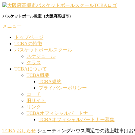
コ
ン
バスケットボール教室（大阪府高槻市）
テ
ン
メニュー
ツ
へ
トップページ
ス
TCBAの特徴
キ
バスケットボールスクール
ッ
スケジュール
プ
クラス
TCBAについて
TCBA概要
TCBA規約
プライバシーポリシー
コーチ
旧サイト
リンク
TCBAオフィシャルパートナー
TCBAオフィシャルパートナー募集
TCBA
おしらせ
シューティングハウス周辺での路上駐車はお