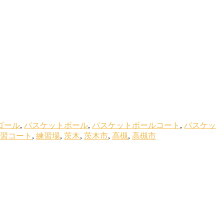
ゴール
,
バスケットボール
,
バスケットボールコート
,
バスケッ
習コート
,
練習場
,
茨木
,
茨木市
,
高槻
,
高槻市