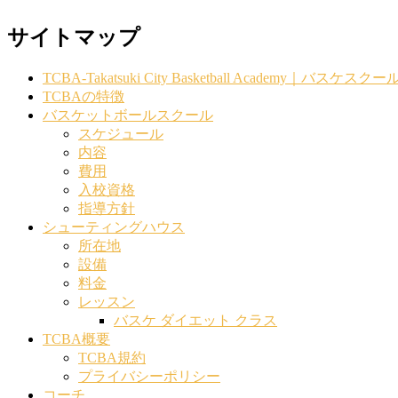
サイトマップ
TCBA-Takatsuki City Basketball Acade
TCBAの特徴
バスケットボールスクール
スケジュール
内容
費用
入校資格
指導方針
シューティングハウス
所在地
設備
料金
レッスン
バスケ ダイエット クラス
TCBA概要
TCBA規約
プライバシーポリシー
コーチ