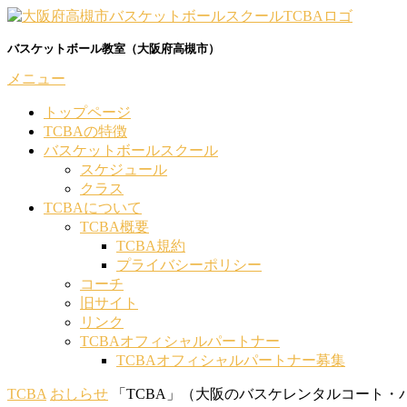
コ
ン
バスケットボール教室（大阪府高槻市）
テ
ン
メニュー
ツ
へ
トップページ
ス
TCBAの特徴
キ
バスケットボールスクール
ッ
スケジュール
プ
クラス
TCBAについて
TCBA概要
TCBA規約
プライバシーポリシー
コーチ
旧サイト
リンク
TCBAオフィシャルパートナー
TCBAオフィシャルパートナー募集
TCBA
おしらせ
「TCBA」（大阪のバスケレンタルコート・