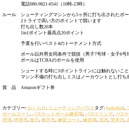
電話080-9821-6541（10時-23時）
ルール シューティングマシンから5ヶ所に打ち出されたボー
2トライで高い方のポイントで競います
打ち出し数20本
1in1ポイント最高点20ポイント
予選を行いベスト4のトーナメント方式
ボール以外男女同条件で競技（男子7号球・女子6号
ボールはTCBAのボールを使用
シュートする時に3ポイントラインには触れないこと
マシン不備の打ち出しミスはノーカウントとし打ち出
賞 品 Amazonギフト券
カテゴリー:
おしらせ
,
シューティングハウス
タグ:
basketball
,
ボールコート
,
バスケットボール練習場
,
バスケリング
,
バスケ
摂津
,
摂津市
,
枚方
,
枚方市
,
練習コート
,
練習場
,
茨木
,
茨木市
,