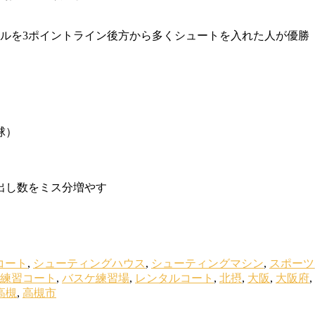
ルを3ポイントライン後方から多くシュートを入れた人が優勝
球）
し数をミス分増やす
コート
,
シューティングハウス
,
シューティングマシン
,
スポーツ
練習コート
,
バスケ練習場
,
レンタルコート
,
北摂
,
大阪
,
大阪府
,
高槻
,
高槻市