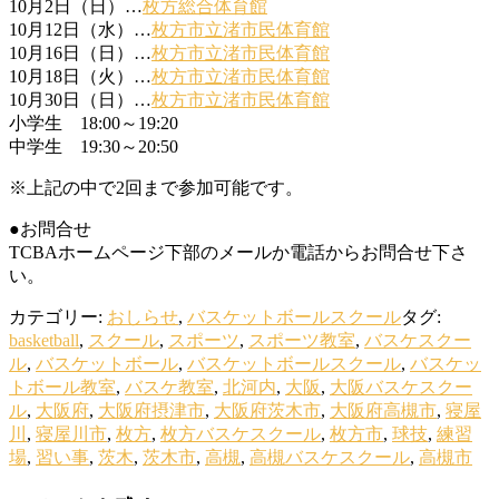
10月2日（日）…
枚方総合体育館
10月12日（水）…
枚方市立渚市民体育館
10月16日（日）…
枚方市立渚市民体育館
10月18日（火）…
枚方市立渚市民体育館
10月30日（日）…
枚方市立渚市民体育館
小学生 18:00～19:20
中学生 19:30～20:50
※上記の中で2回まで参加可能です。
●お問合せ
TCBAホームページ下部のメールか電話からお問合せ下さ
い。
カテゴリー:
おしらせ
,
バスケットボールスクール
タグ:
basketball
,
スクール
,
スポーツ
,
スポーツ教室
,
バスケスクー
ル
,
バスケットボール
,
バスケットボールスクール
,
バスケッ
トボール教室
,
バスケ教室
,
北河内
,
大阪
,
大阪バスケスクー
ル
,
大阪府
,
大阪府摂津市
,
大阪府茨木市
,
大阪府高槻市
,
寝屋
川
,
寝屋川市
,
枚方
,
枚方バスケスクール
,
枚方市
,
球技
,
練習
場
,
習い事
,
茨木
,
茨木市
,
高槻
,
高槻バスケスクール
,
高槻市