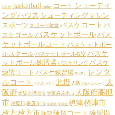
シューティ
basketball
コート
molten
2020年
ングハウス
シューティングマシン
バスケコート
スポーツ
バ
スポーツ教室
バスケットボール
バス
スケゴール
ケットボールコート
バスケットボー
バスケ
ルスクール
バスケットボール教室
ットボール練習場
バスケ
バスケリング
レンタ
練習コート
バスケ練習場
モルテン
ルコート
大
北摂
大阪
中学校
中学生
大阪バスケコート
阪府
大阪府高槻
大阪府摂津市
大阪府茨木市
市
摂津
摂津市
寝屋川
寝屋川市
小学校
小学生
枚方
枚方市
練習コート
練習場
練習